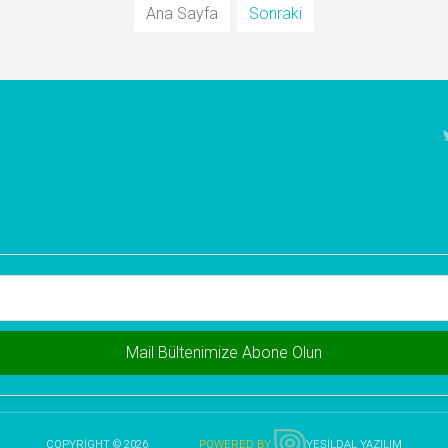
Ana Sayfa
Sonraki
COPYRIGHT © 2026
POWERED BY
YEŞİLDAL YAZILIM