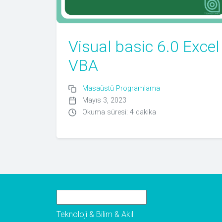
Visual basic 6.0 Excel
VBA
Masaüstü Programlama
Mayıs 3, 2023
Okuma süresi: 4 dakika
Teknoloji & Bilim & Akıl