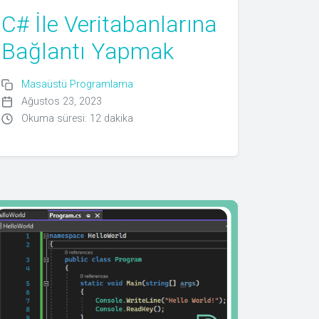
C# İle Veritabanlarına
Bağlantı Yapmak
Masaüstü Programlama
Ağustos 23, 2023
Okuma süresi: 12 dakika