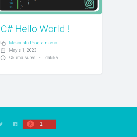
C# Hello World !
Masaüstü Programlama
Mayıs 1, 2023
Okuma süresi: ~1 dakika
1