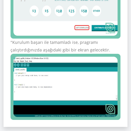
"Kurulum başarı ile tamamladı ise, pragramı
çalıştırdığınızda aşağıdaki gibi bir ekran gelecektir.