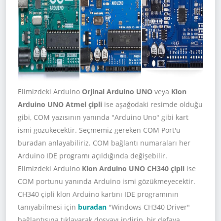
Elimizdeki Arduino
Orjinal Arduino UNO
veya
Klon
Arduino UNO Atmel çipli
ise aşağodaki resimde olduğu
gibi, COM yazısının yanında "Arduino Uno" gibi kart
ismi gözükecektir. Seçmemiz gereken COM Port'u
buradan anlayabiliriz. COM bağlantı numaraları her
Arduino IDE programı açıldığında değişebilir.
Elimizdeki Arduino
Klon Arduino UNO CH340 çipli
ise
COM portunu yanında Arduino ismi gözükmeyecektir.
CH340 çipli klon Arduino kartını IDE programının
tanıyabilmesi için
buradan
"Windows CH340 Driver"
bağlantısına tıklayarak dosyayı indirip, bir defaya