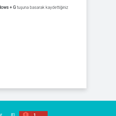
dows + G
tuşuna basarak kaydettiğiniz
1