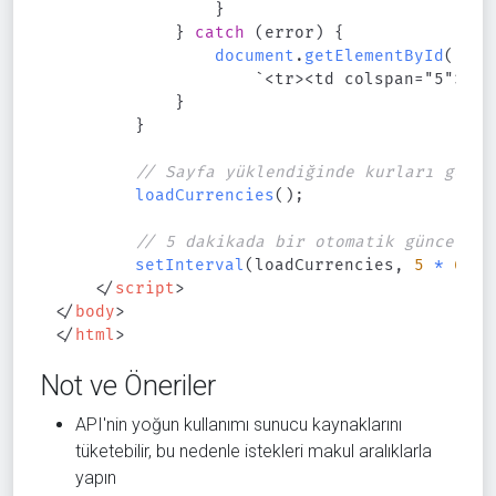
}
}
catch
(
error
)
{
document
.
getElementById
(
'cur
`
<tr><td colspan="5">Bağ
}
}
// Sayfa yüklendiğinde kurları getir
loadCurrencies
(
)
;
// 5 dakikada bir otomatik güncelle
setInterval
(
loadCurrencies
,
5
*
60
*
</
script
>
</
body
>
</
html
>
Not ve Öneriler
API'nin yoğun kullanımı sunucu kaynaklarını
tüketebilir, bu nedenle istekleri makul aralıklarla
yapın