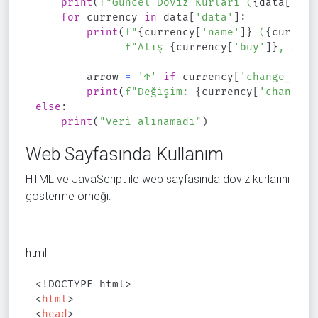
print
(
f"Güncel Döviz Kurları (
{
data
[
'dat
for
 currency 
in
 data
[
'data'
]
:
print
(
f"
{
currency
[
'name'
]
}
 (
{
currenc
f"Alış 
{
currency
[
'buy'
]
}
, Satı
        arrow 
=
'↑'
if
 currency
[
'change_dire
print
(
f"Değişim: 
{
currency
[
'change'
]
else
:
print
(
"Veri alınamadı"
)
Web Sayfasında Kullanım
HTML ve JavaScript ile web sayfasında döviz kurlarını
gösterme örneği:
html
<!
DOCTYPE
html
>
<
html
>
<
head
>