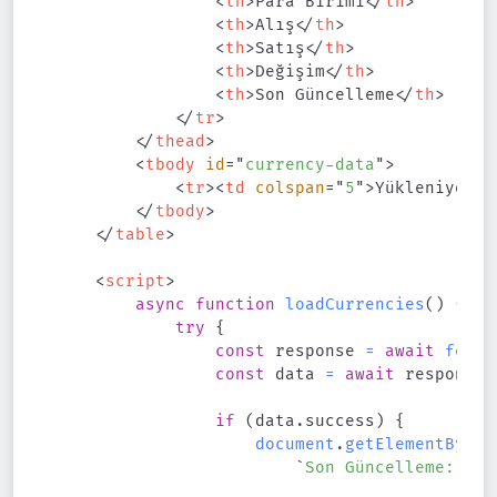
<
th
>
Para Birimi
</
th
>
<
th
>
Alış
</
th
>
<
th
>
Satış
</
th
>
<
th
>
Değişim
</
th
>
<
th
>
Son Güncelleme
</
th
>
</
tr
>
</
thead
>
<
tbody
id
=
"
currency-data
"
>
<
tr
>
<
td
colspan
=
"
5
"
>
Yükleniyor..
</
tbody
>
</
table
>
<
script
>
async
function
loadCurrencies
(
)
{
try
{
const
 response 
=
await
fetch
const
 data 
=
await
 response
.
if
(
data
.
success
)
{
document
.
getElementById
(
`
Son Güncelleme: 
${
d