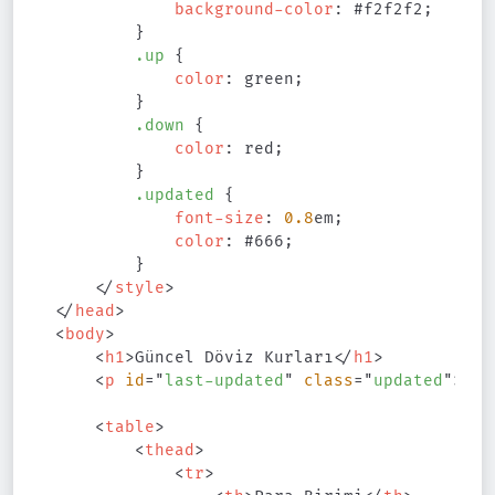
background-color
:
#f2f2f2
;
}
.up
{
color
:
green
;
}
.down
{
color
:
red
;
}
.updated
{
font-size
:
0.8
em
;
color
:
#666
;
}
</
style
>
</
head
>
<
body
>
<
h1
>
Güncel Döviz Kurları
</
h1
>
<
p
id
=
"
last-updated
"
class
=
"
updated
"
>
</
p
<
table
>
<
thead
>
<
tr
>