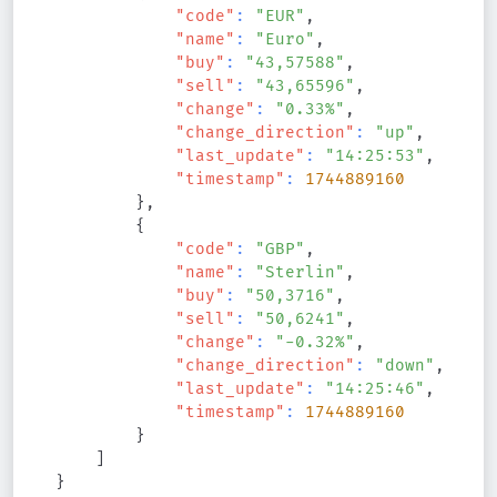
"code"
:
"EUR"
,
"name"
:
"Euro"
,
"buy"
:
"43,57588"
,
"sell"
:
"43,65596"
,
"change"
:
"0.33%"
,
"change_direction"
:
"up"
,
"last_update"
:
"14:25:53"
,
"timestamp"
:
1744889160
}
,
{
"code"
:
"GBP"
,
"name"
:
"Sterlin"
,
"buy"
:
"50,3716"
,
"sell"
:
"50,6241"
,
"change"
:
"-0.32%"
,
"change_direction"
:
"down"
,
"last_update"
:
"14:25:46"
,
"timestamp"
:
1744889160
}
]
}