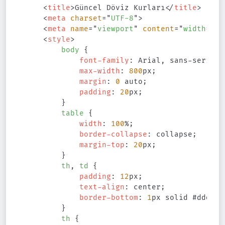
<
title
>
Güncel Döviz Kurları
</
title
>
<
meta
charset
=
"
UTF-8
"
>
<
meta
name
=
"
viewport
"
content
=
"
width=dev
<
style
>
body
{
font-family
:
 Arial
,
 sans-serif
;
max-width
:
800
px
;
margin
:
0
 auto
;
padding
:
20
px
;
}
table
{
width
:
100
%
;
border-collapse
:
 collapse
;
margin-top
:
20
px
;
}
th
,
 td
{
padding
:
12
px
;
text-align
:
 center
;
border-bottom
:
1
px
 solid 
#ddd
;
}
th
{