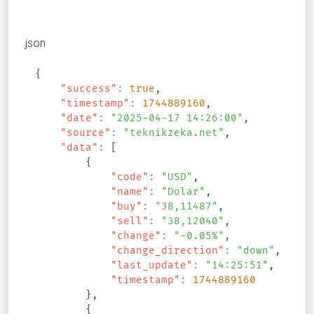
json
{
"success"
:
true
,
"timestamp"
:
1744889160
,
"date"
:
"2025-04-17 14:26:00"
,
"source"
:
"teknikzeka.net"
,
"data"
:
[
{
"code"
:
"USD"
,
"name"
:
"Dolar"
,
"buy"
:
"38,11487"
,
"sell"
:
"38,12040"
,
"change"
:
"-0.05%"
,
"change_direction"
:
"down"
,
"last_update"
:
"14:25:51"
,
"timestamp"
:
1744889160
}
,
{