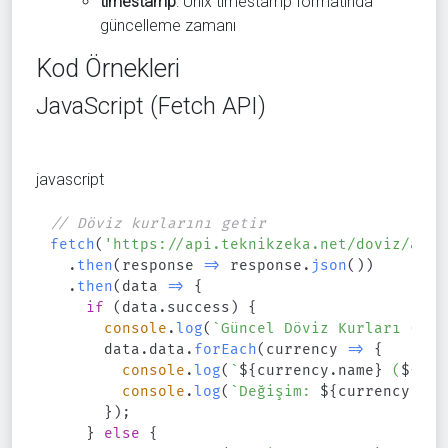
timestamp
: Unix timestamp formatında
güncelleme zamanı
Kod Örnekleri
JavaScript (Fetch API)
javascript
// Döviz kurlarını getir
fetch
(
'https://api.teknikzeka.net/doviz/api.
.
then
(
response
=>
 response
.
json
(
)
)
.
then
(
data
=>
{
if
(
data
.
success
)
{
console
.
log
(
`
Güncel Döviz Kurları (
${
d
      data
.
data
.
forEach
(
currency
=>
{
console
.
log
(
`
${
currency
.
name
}
 (
${
cur
console
.
log
(
`
Değişim: 
${
currency
.
cha
}
)
;
}
else
{