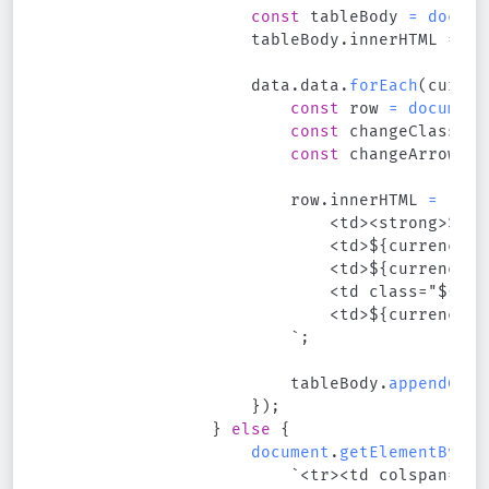
const
 tableBody 
=
docume
                    tableBody
.
innerHTML
=
''
                    data
.
data
.
forEach
(
curren
const
 row 
=
document
const
 changeClass 
=
 
const
 changeArrow 
=
 
                        row
.
innerHTML
=
`
                            <td><strong>${cu
                            <td>${currency.bu
                            <td>${currency.se
                            <td class="${cha
`
;
                        tableBody
.
appendChil
}
)
;
}
else
{
document
.
getElementById
(
`
<tr><td colspan="5"