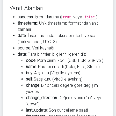
Yanıt Alanları
success
: İşlem durumu (
veya
)
true
false
timestamp
: Unix timestamp formatında yanıt
zamanı
date
: İnsan tarafından okunabilir tarih ve saat
(Türkiye saati, UTC+3)
source
: Veri kaynağı
data
: Para birimleri bilgilerini içeren dizi
code
: Para birimi kodu (USD, EUR, GBP vb.)
name
: Para birimi adı (Dolar, Euro, Sterlin)
buy
: Alış kuru (Virgülle ayrılmış)
sell
: Satış kuru (Virgülle ayrılmış)
change
: Bir önceki değere göre değişim
yüzdesi
change_direction
: Değişim yönü ("up" veya
"down")
last_update
: Son güncelleme saati