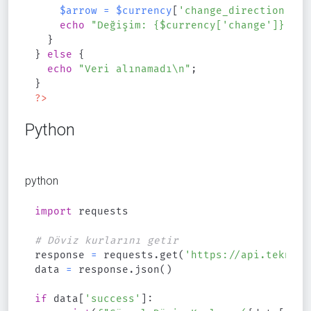
$arrow
=
$currency
[
'change_direction'
]
=
echo
"Değişim: 
{
$currency
[
'change'
]
}
{
$a
}
}
else
{
echo
"Veri alınamadı\n"
;
}
?>
Python
python
import
 requests

# Döviz kurlarını getir
response 
=
 requests
.
get
(
'https://api.teknikz
data 
=
 response
.
json
(
)
if
 data
[
'success'
]
: