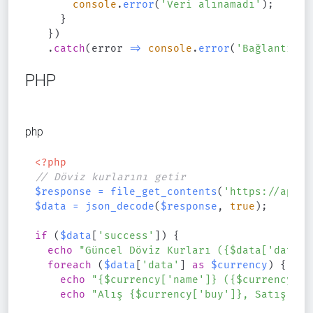
console
.
error
(
'Veri alınamadı'
)
;
}
}
)
.
catch
(
error
=>
console
.
error
(
'Bağlantı ha
PHP
php
<?php
// Döviz kurlarını getir
$response
=
file_get_contents
(
'https://api.t
$data
=
json_decode
(
$response
,
true
)
;
if
(
$data
[
'success'
]
)
{
echo
"Güncel Döviz Kurları (
{
$data
[
'date'
]
foreach
(
$data
[
'data'
]
as
$currency
)
{
echo
"
{
$currency
[
'name'
]
}
 (
{
$currency
[
'c
echo
"Alış 
{
$currency
[
'buy'
]
}
, Satış 
{
$c